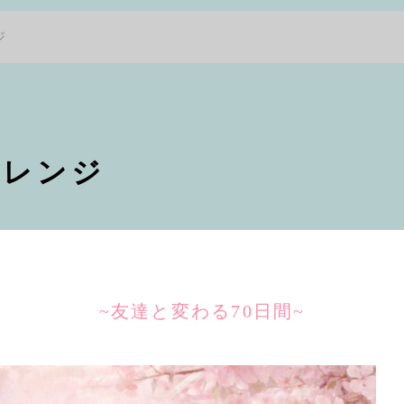
ジ
ャレンジ
~友達と変わる70日間~