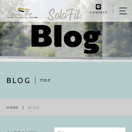
CONTACT
HOME
ABOUT US
MENU
BEFORE&AFTER
INSTRUCTOR
BLOG
ブログ
BLOG
ACCESS
HOME
BLOG
RESERVE