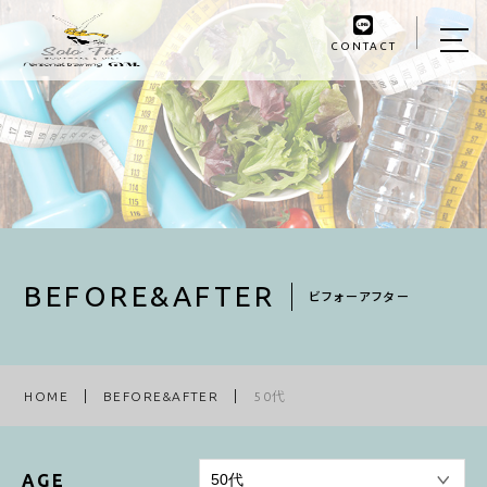
CONTACT
HOME
ABOUT US
MENU
BEFORE&AFTER
INSTRUCTOR
BEFORE&AFTER
ビフォーアフター
BLOG
ACCESS
HOME
BEFORE&AFTER
50代
RESERVE
AGE